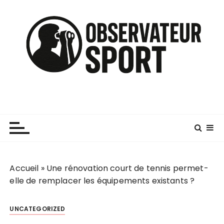
P
a
s
s
e
r
a
u
c
o
n
t
e
n
Accueil
»
Une rénovation court de tennis permet-
u
elle de remplacer les équipements existants ?
UNCATEGORIZED