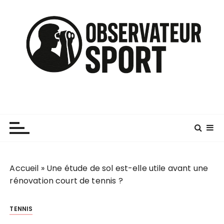
P
a
s
s
e
r
a
u
c
o
n
t
e
n
Accueil
»
Une étude de sol est-elle utile avant une
u
rénovation court de tennis ?
TENNIS