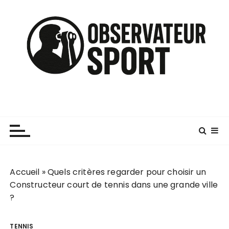
P
a
s
s
e
r
a
u
c
o
n
t
e
n
Accueil
»
Quels critères regarder pour choisir un
u
Constructeur court de tennis dans une grande ville
?
TENNIS