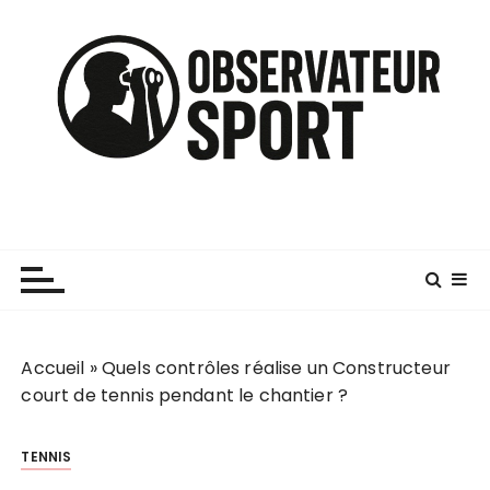
P
a
s
s
e
r
a
u
c
o
n
t
e
n
Accueil
»
Quels contrôles réalise un Constructeur
u
court de tennis pendant le chantier ?
TENNIS