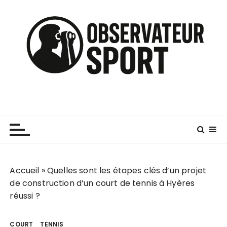
P
a
s
s
e
r
a
u
c
o
n
t
e
n
Accueil
»
Quelles sont les étapes clés d’un projet
u
de construction d’un court de tennis à Hyères
réussi ?
COURT
TENNIS