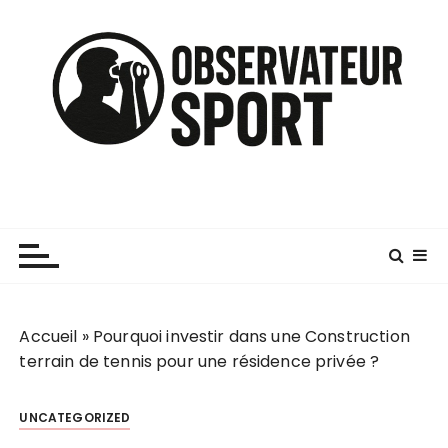
P
a
s
s
e
r
a
u
c
o
n
t
e
n
Accueil
»
Pourquoi investir dans une Construction
u
terrain de tennis pour une résidence privée ?
UNCATEGORIZED