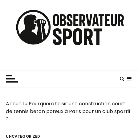
P
a
s
s
e
r
a
u
c
o
n
t
e
n
Accueil
»
Pourquoi choisir une construction court
u
de tennis beton poreux à Paris pour un club sportif
?
UNCATEGORIZED