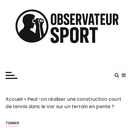
P
a
s
s
e
r
a
u
c
o
n
t
e
n
Accueil
»
Peut-on réaliser une construction court
u
de tennis dans le Var sur un terrain en pente ?
TENNIS