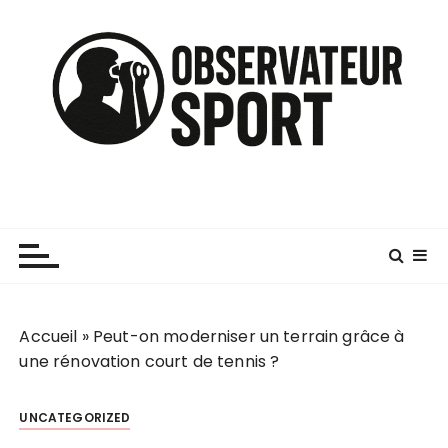
P
a
s
s
e
r
a
u
c
o
n
t
e
n
Accueil
»
Peut-on moderniser un terrain grâce à
u
une rénovation court de tennis ?
UNCATEGORIZED