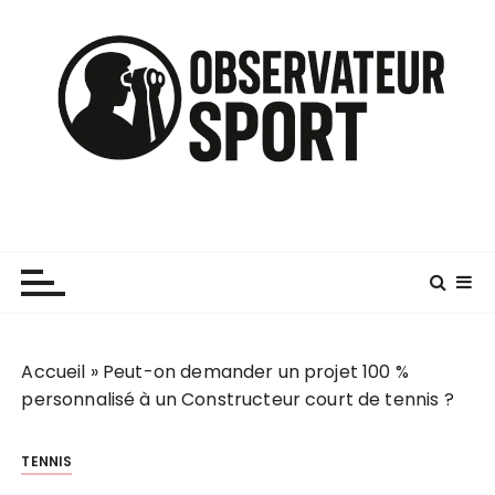
P
a
s
s
e
r
a
u
c
o
n
t
e
n
Accueil
»
Peut-on demander un projet 100 %
u
personnalisé à un Constructeur court de tennis ?
TENNIS