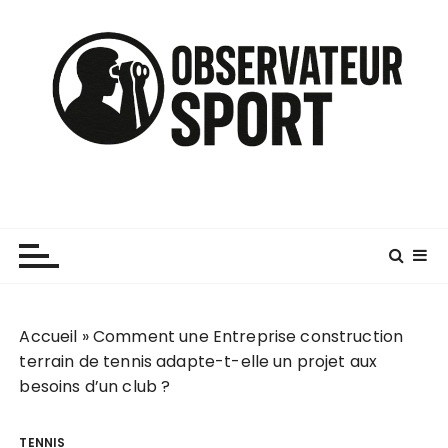
P
a
s
s
e
r
a
u
c
o
n
t
e
n
Accueil
»
Comment une Entreprise construction
u
terrain de tennis adapte-t-elle un projet aux
besoins d’un club ?
TENNIS