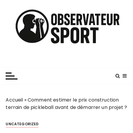
P
a
s
s
e
r
a
u
c
o
n
t
e
n
Accueil
»
Comment estimer le prix construction
u
terrain de pickleball avant de démarrer un projet ?
UNCATEGORIZED