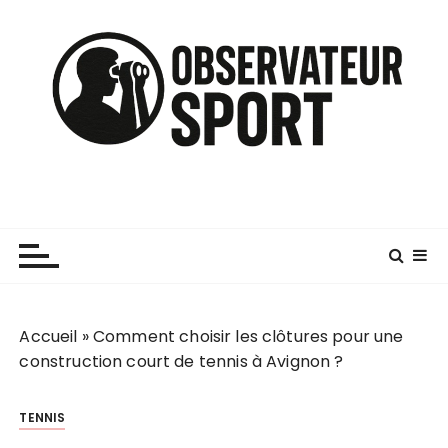
P
a
s
s
e
r
a
u
c
o
n
t
e
n
Accueil
»
Comment choisir les clôtures pour une
u
construction court de tennis à Avignon ?
TENNIS